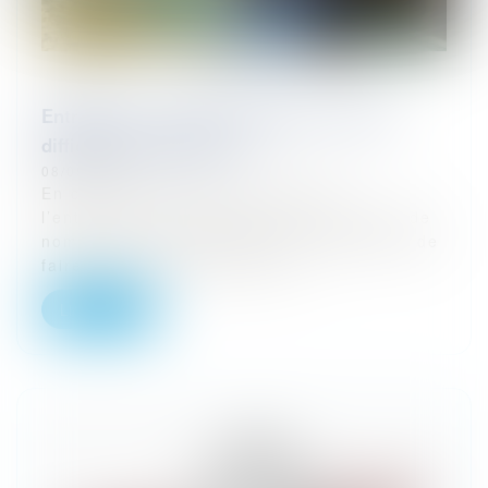
Entreprises : quelles solutions en cas de
difficultés de paiement ?
08/09/2023
En cas de difficultés de paiement,
l’entreprise viticole peut avoir recours à de
nombreux outils juridiques lui permettant de
faire face à des situations fin...
Lire la suite