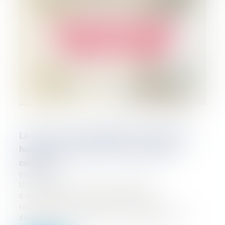
La levée de la confidentialité du mandat ad
hoc en cas d’ouverture d’une procédure
collective
05/02/2024
Un tribunal, saisi d'une demande
d'ouverture d'une procédure de
redressement judiciaire à l'égard d'un
débiteur qui bénéficie ou a bénéficié d'un