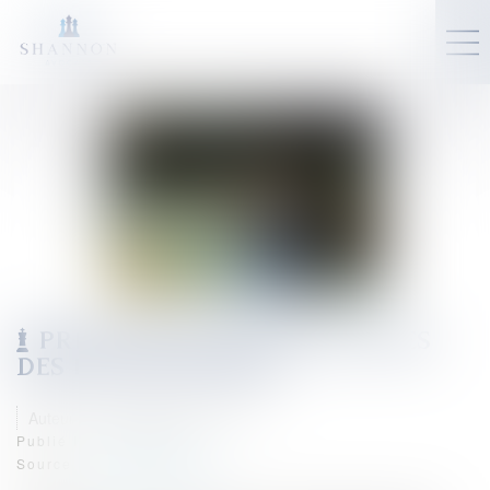
PRÉVENTION DES DIFFICULTÉS
DES EXPLOITATIONS
Auteur : GAUCHER-PIOLA Alexis
Publié le :
11/09/2023
Source :
www.eurojuris.fr