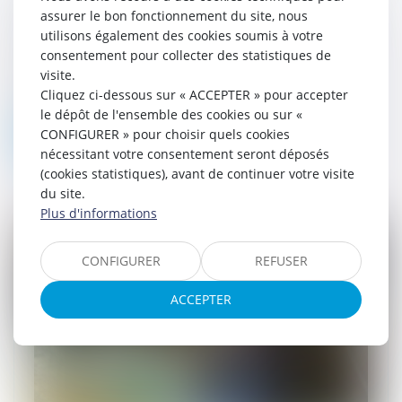
Prévention des difficultés des exploitations
assurer le bon fonctionnement du site, nous
11/09/2023
utilisons également des cookies soumis à votre
L’article L351-1 du code rural offre un outil
consentement pour collecter des statistiques de
juridique de gestion des exploitations
visite.
agricoles utile lorsqu’elles se trouvent en
Cliquez ci-dessous sur « ACCEPTER » pour accepter
difficultés financières. Il...
le dépôt de l'ensemble des cookies ou sur «
CONFIGURER » pour choisir quels cookies
Lire la suite
nécessitant votre consentement seront déposés
(cookies statistiques), avant de continuer votre visite
du site.
Plus d'informations
CONFIGURER
REFUSER
ACCEPTER