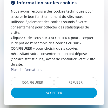
digues domaniales en 2024 : un héritage
Information sur les cookies
encombrant ?
Nous avons recours à des cookies techniques pour
03/11/2023
assurer le bon fonctionnement du site, nous
Le 27 janvier 2024, la gestion des digues
utilisons également des cookies soumis à votre
domaniales sera transférée aux collectivités
consentement pour collecter des statistiques de
au titre de leur compétence GEMAPI. Ce
visite.
transfert est lourd d’enjeux et...
Cliquez ci-dessous sur « ACCEPTER » pour accepter
le dépôt de l'ensemble des cookies ou sur «
Lire la suite
CONFIGURER » pour choisir quels cookies
nécessitant votre consentement seront déposés
(cookies statistiques), avant de continuer votre visite
du site.
Plus d'informations
CONFIGURER
REFUSER
ACCEPTER