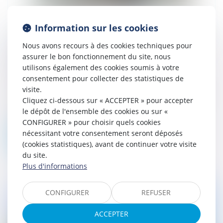
Information sur les cookies
Le transfert aux collectivités de la gestion des
Nous avons recours à des cookies techniques pour
digues domaniales en 2024 : un héritage
assurer le bon fonctionnement du site, nous
encombrant ?
utilisons également des cookies soumis à votre
03/11/2023
consentement pour collecter des statistiques de
Le 27 janvier 2024, la gestion des digues
visite.
domaniales sera transférée aux collectivités
Cliquez ci-dessous sur « ACCEPTER » pour accepter
au titre de leur compétence GEMAPI. Ce
le dépôt de l'ensemble des cookies ou sur «
transfert est lourd d’enjeux et...
CONFIGURER » pour choisir quels cookies
nécessitant votre consentement seront déposés
Lire la suite
(cookies statistiques), avant de continuer votre visite
du site.
Plus d'informations
CONFIGURER
REFUSER
ACCEPTER