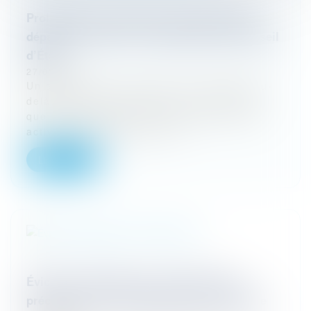
Prolongation au-delà de la limite d’âge de
départ à la retraite : les précisions du Conseil
d’État
27/03/2024
Un agent peut-il continuer de travailler au-
delà de sa limite d’âge ? Oui, à condition
que l’autorisation de prolongation de son
activité intervienne avant l...
Lire la suite
Éviction irrégulière d’un fonctionnaire :
précisions sur l’indemnisation du préjudice