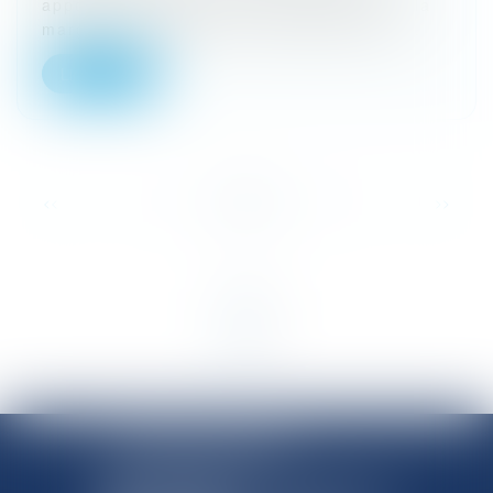
apporté deux précisions importantes sur la
marge de manœuvre d’une personne pu...
Lire la suite
<<
<
1
2
3
4
5
6
7
>
>>
SHANNON AVOCATS