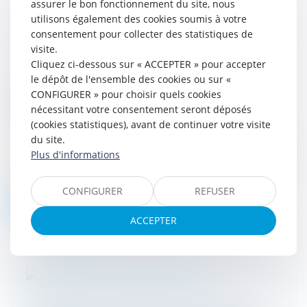
assurer le bon fonctionnement du site, nous
utilisons également des cookies soumis à votre
consentement pour collecter des statistiques de
visite.
Cliquez ci-dessous sur « ACCEPTER » pour accepter
le dépôt de l'ensemble des cookies ou sur «
La nouvelle obligation d’information des
CONFIGURER » pour choisir quels cookies
agents publics
nécessitant votre consentement seront déposés
28/03/2024
(cookies statistiques), avant de continuer votre visite
Les agents publics, fonctionnaires et
du site.
contractuels, bénéficient d’un nouveau “droit
Plus d'informations
à l’information” sur les conditions d’exercice
de leurs fonctions. Afin...
CONFIGURER
REFUSER
Lire la suite
ACCEPTER