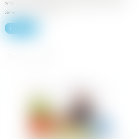
2023-171 du 9 mars 2023 est venu insérer au sein du Code
Général de la Fonction Pub...
Lire la suite