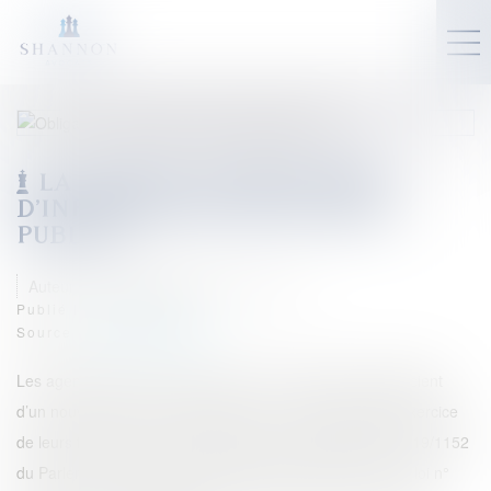
LA NOUVELLE OBLIGATION
D’INFORMATION DES AGENTS
PUBLICS
Auteur : VARRON CHARRIER Capucine
Publié le :
28/03/2024
Source :
www.eurojuris.fr
Les agents publics, fonctionnaires et contractuels, bénéficient
d’un nouveau “droit à l’information” sur les conditions d’exercice
de leurs fonctions. Afin de transposer la directive (UE) 2019/1152
du Parlement européen du 20 juin 2019, l'article 21 de la loi n°