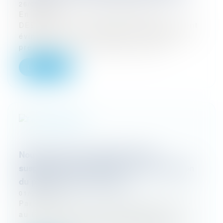
26/03/2024
En application de la jurisprudence
DEBERLES, un agent public irrégulièrement
évincé a droit à la réparation intégrale du
préjudice qu'il a effectivement subi...
Lire la suite
Nouvelle sanction adoptée après la
suspension de la première : pas de violation
du principe non bis in idem
01/03/2024
Par un arrêt du 22 décembre 2023, publié
au Recueil Lebon, le Conseil d’Etat a