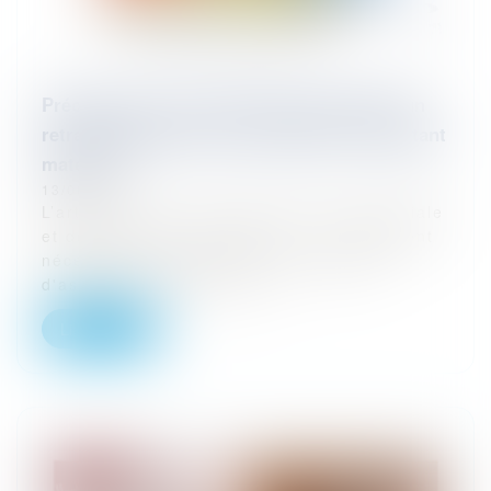
Précisions sur les motifs pouvant fonder un
retrait d’agrément de la profession d’assistant
maternel
13/06/2024
L’article L. 421-3 du code de l’action sociale
et des familles, dispose que : « L'agrément
nécessaire pour exercer la profession
d'assistant maternel ou d...
Lire la suite