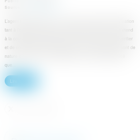
Publié le :
16/02/2024
Source :
www.eurojuris.fr
L’agent immobilier est tenu à un devoir de conseil et d’information
tant à l’égard du vendeur, qu’à l’égard de l’acquéreur, qui s’étend
à la consistance matérielle du bien. A ce titre, il se doit de vérifier
et de communiquer aux parties toutes les informations qui sont de
nature à influer sur leur consentement. Il est alors considéré
que...
Lire la suite