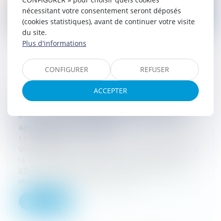
nécessitant votre consentement seront déposés
(cookies statistiques), avant de continuer votre visite
du site.
Plus d'informations
CONFIGURER
REFUSER
ACCEPTER
Absence de responsabilité du transporteur
pour un vol de marchandises dans un lieu
apparemment inviolable
15/02/2024
Une décision de la chambre commerciale de
la cour de cassation du 17 janvier 2024, n°
22-15.551 est l’occasion de revenir sur la
manière dont les juges appré...
Lire la suite