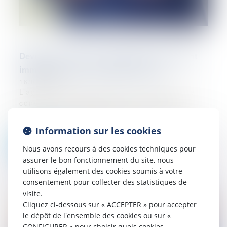
Devoir de conseil et d'information de l'agent
immobilier, vers une rigueur accrue
16/02/2024
L’agent immobilier est tenu à un devoir de
conseil et d’information tant à l’égard du
vendeur, qu’à l’égard de l’acquéreur, qui
s’étend à la consistance maté...
Information sur les cookies
Lire la suite
Nous avons recours à des cookies techniques pour
assurer le bon fonctionnement du site, nous
utilisons également des cookies soumis à votre
consentement pour collecter des statistiques de
visite.
Cliquez ci-dessous sur « ACCEPTER » pour accepter
le dépôt de l'ensemble des cookies ou sur «
CONFIGURER » pour choisir quels cookies