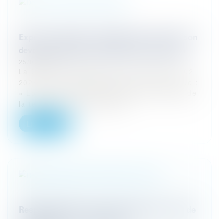
Expert-comptable : délimitation stricte de son
devoir de conseil à l'étendue de sa mission
25/03/2024
La Cour de cassation par un arrêt du 14.02
2024 n°22-13.899 FB vient de préciser que :
« Lorsqu’un expert-comptable est chargé de
la tenue de la comptabilité...
Lire la suite
Responsabilité civile professionnelle : Pas de