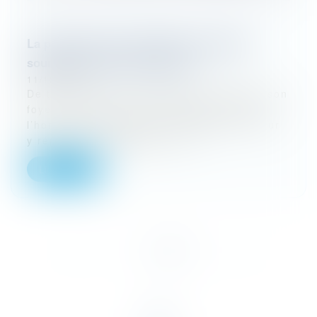
La protection de la résidence principale
soumise au droit de la preuve
11/12/2023
De tous temps la nécessité de préserver son
foyer, sa famille et son logement a hanté
l’homme et notamment l’entrepreneur. Pour
y répondre le législateur a p...
Lire la suite
<<
<
1
2
3
4
>
>>