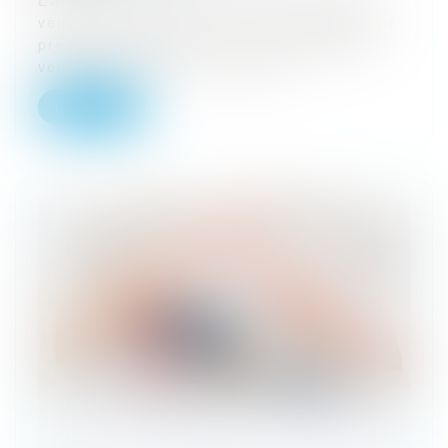
L’article 1645 du code civil dispose que le
vendeur professionnel est irréfragablement
présumé connaître les vices de la chose
vendue, de sorte qu’il ne peut...
Lire la suite