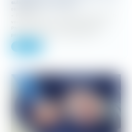
subsidiaire pour l’auxiliaire !
08/03/2024
« Père gardez-vous à gauche, père gardez-
vous à droite » : cette exhortation de
Philippe le Hardi au roi Jean le Bon son
père en 1356 lors de la bataille de...
Lire la suite