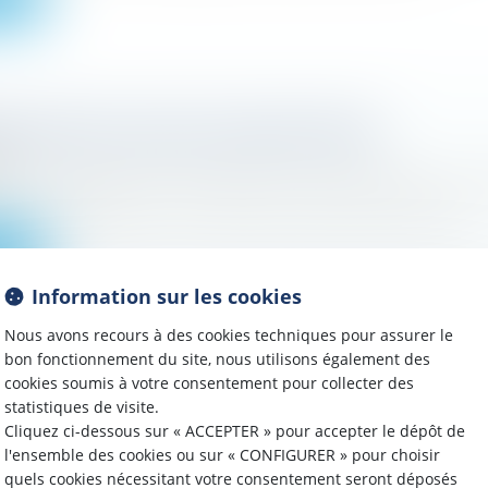
ire indivis et pouvoirs de gestion limités
24
une propriété en quotes-parts c’est la soumettre au ré
e soit démembrée. Il ne faut pas confondre l’indivis...
uite
Information sur les cookies
Nous avons recours à des cookies techniques pour assurer le
bon fonctionnement du site, nous utilisons également des
cookies soumis à votre consentement pour collecter des
Responsabilité du Diagnostiqueur amiante
statistiques de visite.
24
Cliquez ci-dessous sur « ACCEPTER » pour accepter le dépôt de
stiqueur qui prend l’initiative d’un contrôle portant s
l'ensemble des cookies ou sur « CONFIGURER » pour choisir
iste des points de contrôle obligatoire doit signale...
quels cookies nécessitant votre consentement seront déposés