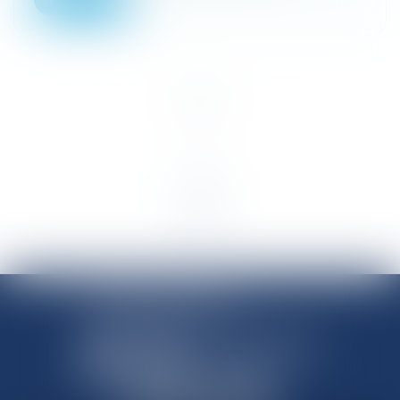
<<
<
1
>
>>
SHANNON AVOCATS