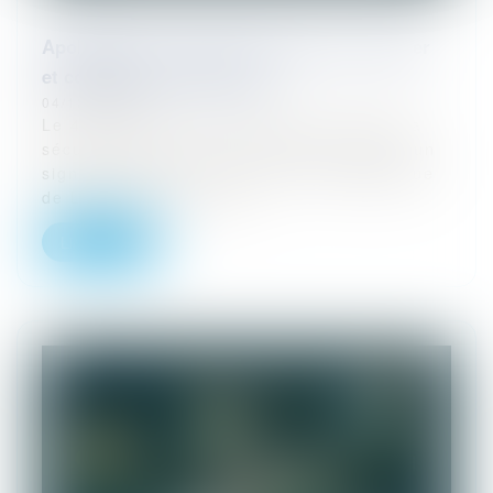
Apologie d’un acte de terrorisme sur Twitter
et compétence territoriale
04/12/2023
Le 4 juillet 2022, la direction zonale de la
sécurité intérieure nord (DZSI) a dressé un
signalement au Procureur de la République
de Lille relatif à l’activ...
Lire la suite