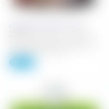
L'Intelligence artificielle (IA) et l'Avocat
06/02/2024
Dans la vidéo suivante Etienne MOUNIELOU,
avocat à Saint-Gaudens, évoque avec
Jérémy SCHNEIDER, senior data scientist, le
sujet suivant : L'intelligen...
Lire la suite