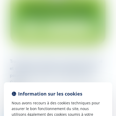
Traitement de données à caractère personnel
et obligation minimale d’information de la
personne concernée : les précisions de la
CJUE
09/01/2024
Information sur les cookies
Dans un arrêt rendu le 16 novembre 2023,
la Cour de Justice de l’Union Européenne
Nous avons recours à des cookies techniques pour
(CJUE), saisie d’une question préjudicielle
assurer le bon fonctionnement du site, nous
par la Cour d’appel de BRUXELLE...
utilisons également des cookies soumis à votre