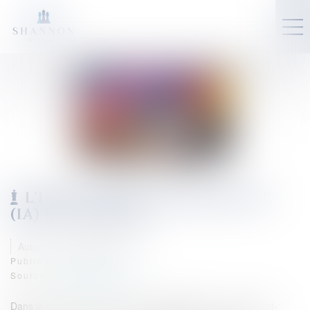
L'INTELLIGENCE ARTIFICIELLE
(IA) ET L'AVOCAT
Auteur : MOUNIELOU Etienne
Publié le :
06/02/2024
Source :
www.eurojuris.fr
Dans la vidéo suivante Etienne MOUNIELOU, avocat à Saint-