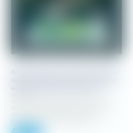
Réseaux sociaux : Que va changer l’entrée en
vigueur du Digital Services Act, le règlement
européen sur la sécurité numérique ?
28/09/2023
Ce qui est illégal hors ligne est illégal en
ligne. Le DSA, Digital Services Act a été
publié au Journal officiel de l’Union
européenne le 27 octobre 2022. Q...
Lire la suite