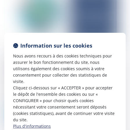
Information sur les cookies
Nous avons recours à des cookies techniques pour
Exécution d’une sentence arbitrale et
assurer le bon fonctionnement du site, nous
utilisons également des cookies soumis à votre
intervention d’un liquidateur étranger
consentement pour collecter des statistiques de
08/01/2025
visite.
Arrêt de la Cour de cassation, Première
Cliquez ci-dessous sur « ACCEPTER » pour accepter
Chambre Civile, 6 novembre 2024, Pourvoi
le dépôt de l'ensemble des cookies ou sur «
n° 22-16.580, 22-19.327 et 23-15.649 La
CONFIGURER » pour choisir quels cookies
Cour de cassation s’est prononcée...
nécessitant votre consentement seront déposés
(cookies statistiques), avant de continuer votre visite
Lire la suite
du site.
Plus d'informations