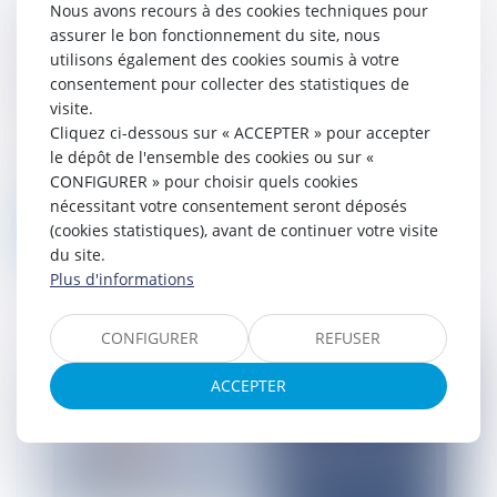
Déchéance de marque pour défaut
Nous avons recours à des cookies techniques pour
d'exploitation : les critères de l'usage sérieux
assurer le bon fonctionnement du site, nous
utilisons également des cookies soumis à votre
précisés
consentement pour collecter des statistiques de
30/06/2025
visite.
Dans un arrêt récent (Cass, Com, 14 mai
Cliquez ci-dessous sur « ACCEPTER » pour accepter
2025, n°23-21.866), la Cour de cassation a
le dépôt de l'ensemble des cookies ou sur «
précisé les conditions que doit remplir
CONFIGURER » pour choisir quels cookies
l’usage sérieux d’une marque pour...
nécessitant votre consentement seront déposés
Lire la suite
(cookies statistiques), avant de continuer votre visite
du site.
Plus d'informations
CONFIGURER
REFUSER
ACCEPTER