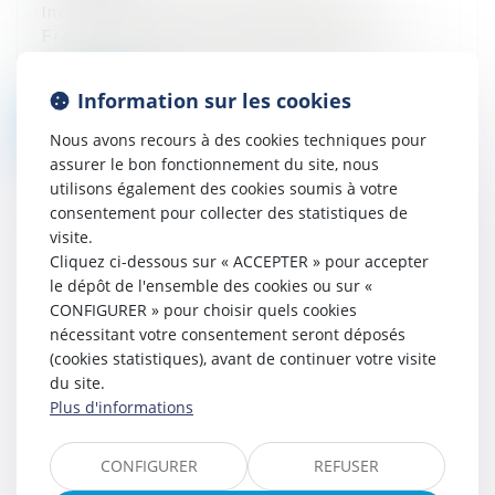
incontournable du droit des affaires en
France et en pleine croissance, Cornet
Vincent Ségurel est à la recherche
constan...
Information sur les cookies
Lire la suite
Nous avons recours à des cookies techniques pour
assurer le bon fonctionnement du site, nous
utilisons également des cookies soumis à votre
consentement pour collecter des statistiques de
visite.
Cliquez ci-dessous sur « ACCEPTER » pour accepter
le dépôt de l'ensemble des cookies ou sur «
CONFIGURER » pour choisir quels cookies
nécessitant votre consentement seront déposés
(cookies statistiques), avant de continuer votre visite
du site.
Plus d'informations
CONFIGURER
REFUSER