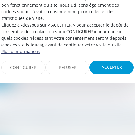
bon fonctionnement du site, nous utilisons également des
uite
cookies soumis à votre consentement pour collecter des
statistiques de visite.
Cliquez ci-dessous sur « ACCEPTER » pour accepter le dépôt de
l'ensemble des cookies ou sur « CONFIGURER » pour choisir
quels cookies nécessitant votre consentement seront déposés
abitation : locations AIRBNB illégales et amendes civ
(cookies statistiques), avant de continuer votre visite du site.
Plus d'informations
23
 nombreuses années de libertés, le régime des locatio
i laquelle attribue un pouvoir de contrôle aux commune
ACCEPTER
CONFIGURER
REFUSER
uite
ir d’un bien immobilier, objet d’un bail rural incorp
23
adre d’un recours exercé par le Conservatoire de l’esp