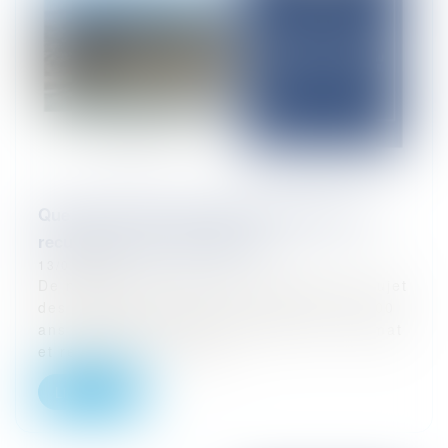
Que faut-il faire des cartes d’exposition au
recul du trait de côte (RTC) ?
13/01/2025
De nombreuses questions se posent au sujet
des cartes d’exposition au RTC à 30 et 100
ans établies dans le cadre de la loi « Climat
et résilience ». Certai...
Lire la suite