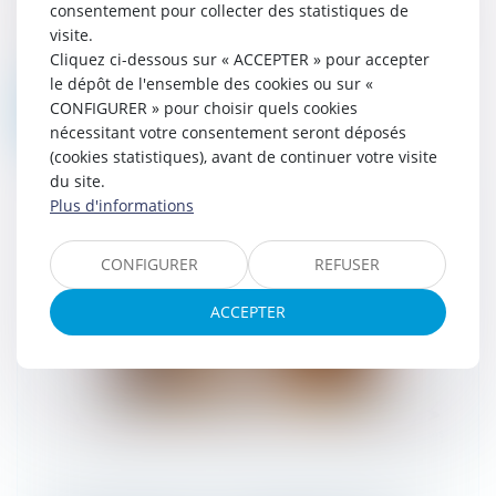
consentement pour collecter des statistiques de
constructible d’un document d’urbanisme ne
visite.
le soit pas nécessairement au sens des
Cliquez ci-dessous sur « ACCEPTER » pour accepter
dispositions de la loi « littoral »....
le dépôt de l'ensemble des cookies ou sur «
CONFIGURER » pour choisir quels cookies
Lire la suite
nécessitant votre consentement seront déposés
(cookies statistiques), avant de continuer votre visite
du site.
Plus d'informations
CONFIGURER
REFUSER
ACCEPTER