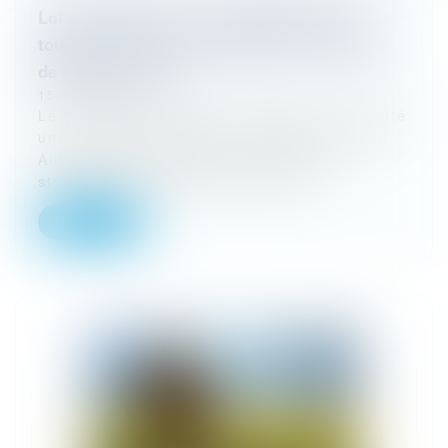
Loi Anti-Airbnb du 7 novembre 2024 : Un «
tour de vis » en vue de réguler les locations
de courtes durées
15/11/2024
Le 7 novembre 2024, les députés ont adopté
une nouvelle législation surnommée la “loi
Anti-Airbnb”, destinée à réguler plus
strictement le marché des locatio...
Lire la suite