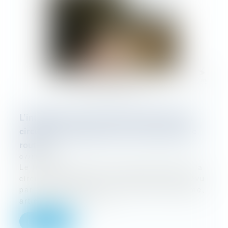
L’intégration de voies privées ouvertes à la
circulation publique dans le domaine public
routier
07/10/2024
Le transfert des voies privées ouvertes à la
circulation publique est expressément prévu
par les dispositions du code de l'urbanisme,
article L318 – 3. Ce t...
Lire la suite