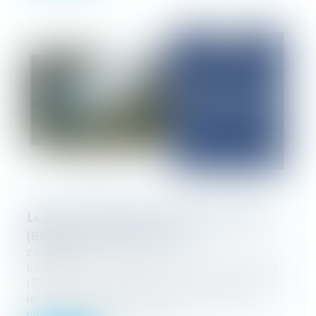
Le bail réel d’adaptation à l’érosion côtière
(BRAEC), réflexion sommaire
23/12/2024
Le bail réel d’adaptation à l’érosion côtière
(BRAEC) est un nouveau contrat de bail de
longue durée propre au recul du trait de
côte. Il répond à l’inadapt...