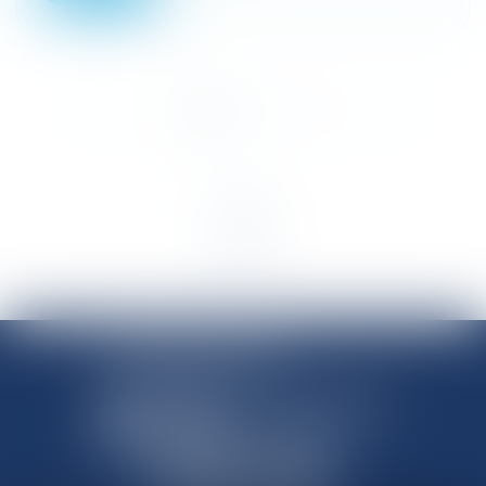
<<
<
1
2
3
4
5
>
>>
SHANNON AVOCATS