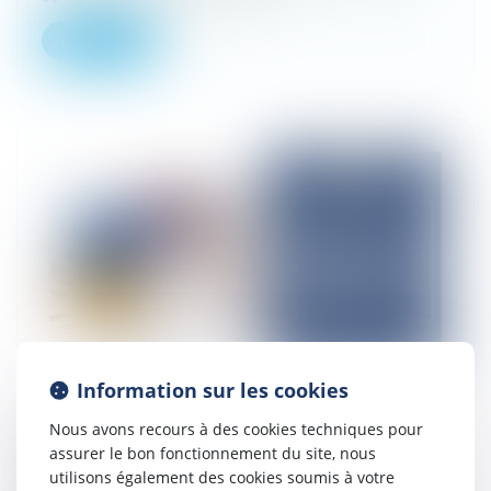
Lire la suite
Information sur les cookies
Nous avons recours à des cookies techniques pour
Certificat d'urbanisme, PLU et loi Littoral
assurer le bon fonctionnement du site, nous
20/12/2024
utilisons également des cookies soumis à votre
Il arrive qu’un terrain situé en zone