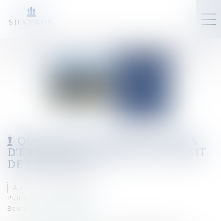
QUE FAUT-IL FAIRE DES CARTES
D’EXPOSITION AU RECUL DU TRAIT
DE CÔTE (RTC) ?
Auteur : DALLEMANE Elorri
Publié le :
13/01/2025
Source :
www.eurojuris.fr