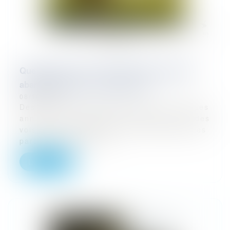
Que peut faire une commune des parcelles
abandonnées sur sa commune ?
08/10/2024
Des propriétaires absents depuis de longues
années, de la végétation à perte de vue, des
voisins se plaignant de l’état d’abandon des
parcelles auprès de la...
Lire la suite