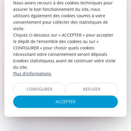
Nous avons recours à des cookies techniques pour
assurer le bon fonctionnement du site, nous
utilisons également des cookies soumis à votre
consentement pour collecter des statistiques de
visite.
Cliquez ci-dessous sur « ACCEPTER » pour accepter
le dépôt de l'ensemble des cookies ou sur «
CONFIGURER » pour choisir quels cookies
nécessitant votre consentement seront déposés
(cookies statistiques), avant de continuer votre visite
du site.
Plus d'informations
CONFIGURER
REFUSER
ACCEPTER