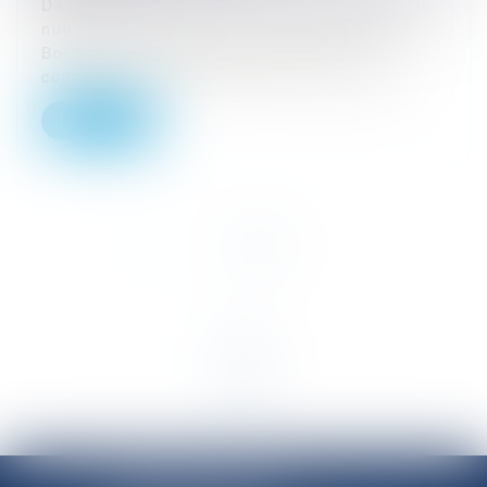
Dans un arrêt rendu le 15 juin 2023 sous le
numéro 21 BX 02 210, la cour d'appel de
Bordeaux est venue apporter une
contribution importante aux modalités de...
Lire la suite
<<
<
1
2
>
>>