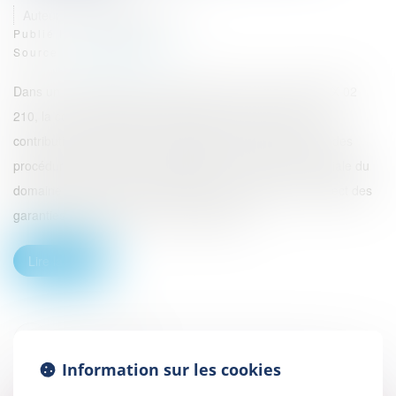
Auteur : DROUINEAU Thomas
Publié le :
03/08/2023
Source :
www.eurojuris.fr
Dans un arrêt rendu le 15 juin 2023 sous le numéro 21 BX 02
210, la cour d'appel de Bordeaux est venue apporter une
contribution importante aux modalités de mise en œuvre des
procédures de sélection préalables à l'occupation domaniale du
domaine public. On sait en effet que pour assurer le respect des
garanties d'impartialité et de transparence...
Lire la suite
Information sur les cookies