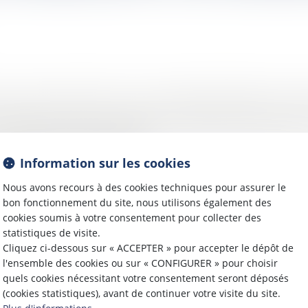
us le numéro 21 BX 02 210, la cour d'appel de Bordeaux est ven
cédures de sélection préalables à l'occupation domaniale du do
mpartialité et de transparence...
Information sur les cookies
Nous avons recours à des cookies techniques pour assurer le
bon fonctionnement du site, nous utilisons également des
cookies soumis à votre consentement pour collecter des
statistiques de visite.
Cliquez ci-dessous sur « ACCEPTER » pour accepter le dépôt de
l'ensemble des cookies ou sur « CONFIGURER » pour choisir
quels cookies nécessitant votre consentement seront déposés
(cookies statistiques), avant de continuer votre visite du site.