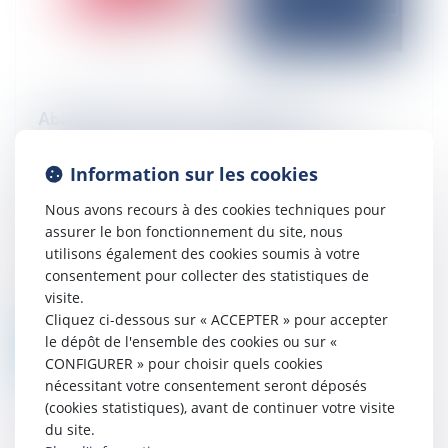
Abandon de famille et organisation
frauduleuse de son insolvabilité : L’intérêt
d’exécuter sa créance à l’encontre des
Information sur les cookies
complices ?
Nous avons recours à des cookies techniques pour
10/02/2026
assurer le bon fonctionnement du site, nous
L’article 314-7 du Code pénal incrimine
utilisons également des cookies soumis à votre
l’infraction d’organisation frauduleuse de
consentement pour collecter des statistiques de
son insolvabilité en l’enserrant dans un
visite.
certain nombre de conditions, en...
Cliquez ci-dessous sur « ACCEPTER » pour accepter
le dépôt de l'ensemble des cookies ou sur «
Lire la suite
CONFIGURER » pour choisir quels cookies
nécessitant votre consentement seront déposés
(cookies statistiques), avant de continuer votre visite
du site.