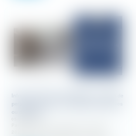
Infraction de presse et diffamation : qualité de
personne visée en cas d’imputations allusives
ou déguisées
05/01/2026
Par une décision en date du 14 octobre
2025, la Cour de cassation est venue