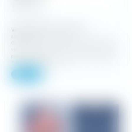
Vidéo : l'élection du procureur ?
09/02/2026
On avait dit que ce serait un super sujet de
vidéo, le voici donc. Alors, comment ça se
passe cette histoire d'élection du procureur
? Ça se passe en réa...
Lire la suite