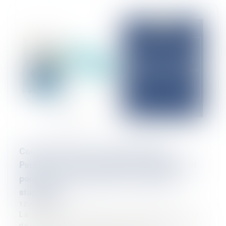
Contre-expertise par le même expert –
Personne ne voit le problème ? Dépistage et
poursuite de conduite sous l’empire de
stupéfiants
12/02/2026
La conduite automobile en ayant fait usage
de stupéfiant, telle qu’incriminée par