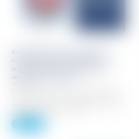
Responsabilité pénale des collectivités
territoriales et de leurs groupements : La
stricte appréciation du périmètre de la
dénonciation calomnieuse
06/01/2026
Les faits dont a eu à connaître la chambre
criminelle de la Cour de cassation dans le
cadre de sa décision n°24-85.554 rendue le
14 octobre 2025 sont relativ...
Lire la suite