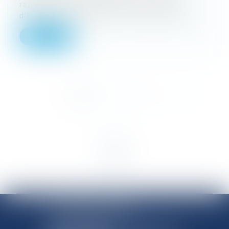
rappeler un principe ancien en matière
d’infractions de presse, mais toujours d’a...
Lire la suite
<<
<
1
2
3
4
5
>
>>
SHANNON AVOCATS