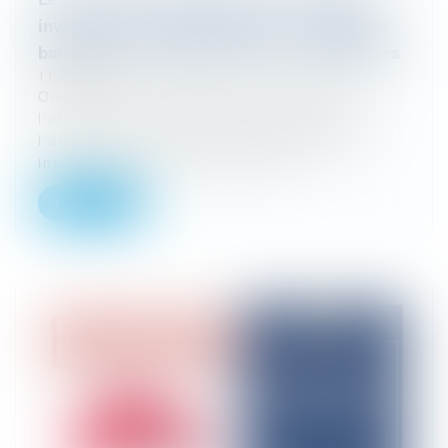
involontaire « L’indirectitude » : néologisme
barbare d’une époque de relations complexes
11/02/2026
On connaît les distinctions subtiles de
l’article 121-3 du Code pénal relatives à
l’articulation des infractions pénales non
intentionnelles, selon que celle...
Lire la suite