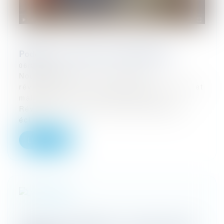
Podcast : La prison sous la Révolution
06/05/2024
Nouveau podcast sur la période
révolutionnaire. Le sujet vaste, complexe et
malaisant. On va dans le pire de la
Révolution. Le pire, mais avec quelques
écl...
Lire la suite