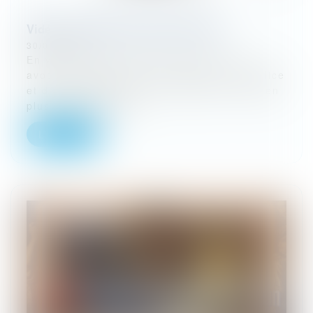
Vidéo : Avocats et forces de l'ordre
30/05/2024
En voici une idée qui a la vie dure : les
avocats seraient les adversaires de la police
et de la gendarmerie. En réalité, c'est bien
plus subtil que cela...
Lire la suite