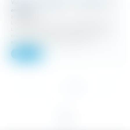
Vidéo sur l'interpellation : comment est-elle
encadrée ?
27/03/2024
L'INTERPELLATION, C'EST CHAUD (TIME) !
L’interpellation, c’est l’un des moments
cruciaux de la procédure pénale. Car avec
elle, c’est une cascade d’évènem...
Lire la suite
<<
<
1
2
3
4
5
>
>>