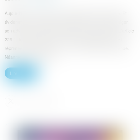
Aujourd'hui, tout le monde a un dictaphone dans sa poche. Et
évidemment, la tentation est grande de s'en servir pour piéger
son adversaire en justice et lui opposer sa propre parole. L'article
226-1 du Code pénal veille au grain. Cette pratique, elle est
réprimée, et pas qu'un peu : 1 an et 45. 0000 euros d'amende.
Néanmoins, on sait que la...
Lire la suite