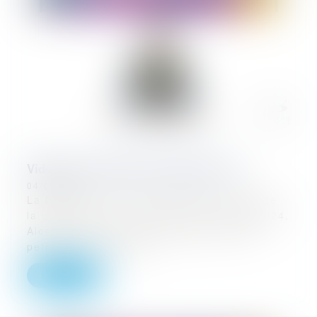
Vidéo sur la réforme de la garde à vue
04/07/2024
La loi du 22 avril 2024 change la donne de
la garde à vue, et ce, dès le 1er juillet 2024.
Alors qu'est-ce qu'elle change la bonne
petite loi-loi ? Plusie...
Lire la suite