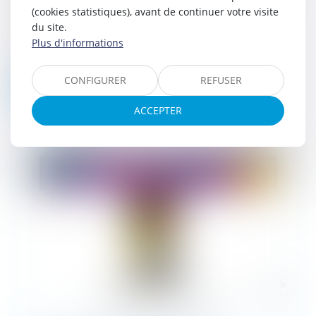
(cookies statistiques), avant de continuer votre visite
Des sujets sensibles en droit pénal, pas ça
du site.
qui manque. Mais alors celui de
Plus d'informations
l'irresponsabilité au titre de l'absence de
discernement l'est particulièrement....
CONFIGURER
REFUSER
Lire la suite
ACCEPTER