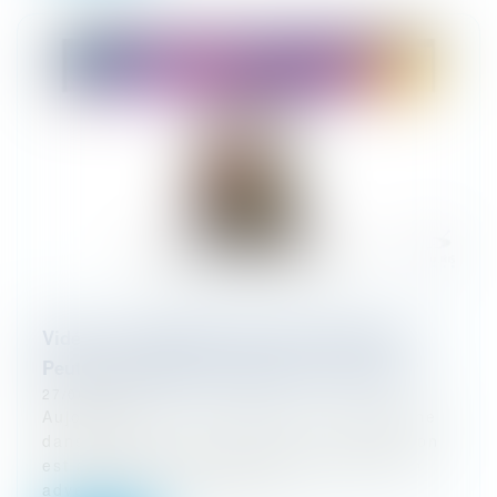
Vidéo : l'enregistrement audio clandestin -
Peut-on enregistrer quelqu'un à son insu ?
27/06/2024
Aujourd'hui, tout le monde a un dictaphone
dans sa poche. Et évidemment, la tentation
est grande de s'en servir pour piéger son
adversaire en justice et lui...