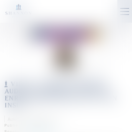
VIDÉO : L'ENREGISTREMENT
AUDIO CLANDESTIN - PEUT-ON
ENREGISTRER QUELQU'UN À SON
INSU ?
Auteur : MOUNIELOU Etienne
Publié le :
27/06/2024
Source :
www.eurojuris.fr