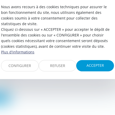
 meilleure indemnisation des sportifs victimes d'acc
Nous avons recours à des cookies techniques pour assurer le
25
bon fonctionnement du site, nous utilisons également des
de cassation continue son œuvre prétorienne afin de m
cookies soumis à votre consentement pour collecter des
 d'accidents de jeu. (Cour de Cassation 2ème chambre c
statistiques de visite.
uite
Cliquez ci-dessous sur « ACCEPTER » pour accepter le dépôt de
l'ensemble des cookies ou sur « CONFIGURER » pour choisir
quels cookies nécessitant votre consentement seront déposés
(cookies statistiques), avant de continuer votre visite du site.
Plus d'informations
de santé et actions concurrentielles : Les précision
ACCEPTER
CONFIGURER
REFUSER
e 2024
24
 arrêt de la CJUE du 4 octobre 2024 clarifie la possib
er une action pour pratiques commerciales déloyales en
uite