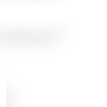
 plus délicates était sans conteste celle
du code général des collectivités