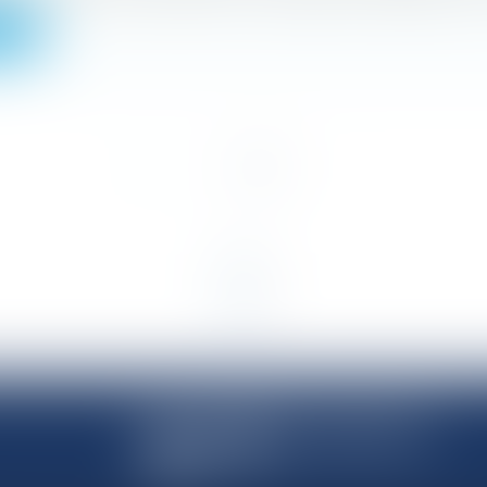
uite
<<
<
1
2
>
>>