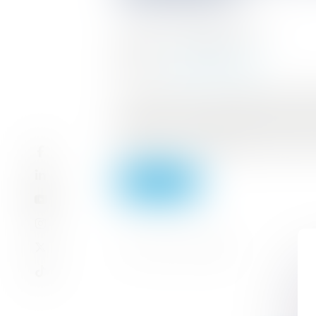
Auteur : FINKELSTEIN Julia
Publié le :
08/02/2024
Source :
www.eurojuris.fr
Pour rappel, parmi les différentes modifi
relative à la valorisation des métaux iss
territoriales. Ces dispositions qui, même s
Lire la suite