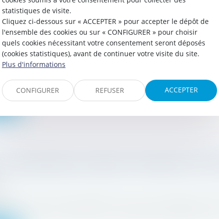
statistiques de visite.
Cliquez ci-dessous sur « ACCEPTER » pour accepter le dépôt de
l'ensemble des cookies ou sur « CONFIGURER » pour choisir
tion et valorisation des métaux issus de la crémation
quels cookies nécessitant votre consentement seront déposés
garde de la dignité de la personne humaine, ni même
(cookies statistiques), avant de continuer votre visite du site.
24
Plus d'informations
el, parmi les différentes modifications opérées par la
 plus délicates était sans conteste celle relative...
ACCEPTER
CONFIGURER
REFUSER
uite
 : délai impératif pour dépôt de la déclaration de su
23
écision du conseil constitutionnel, 1er juin 2023, N° 
E LA COUR DE CASSATION, CHAMBRE COMMERCIALE,