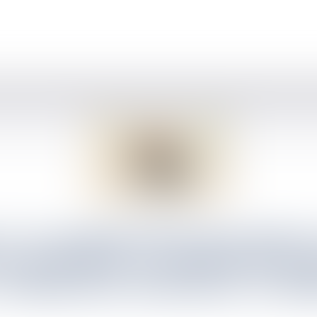
T VALORISATION DES MÉTAU
 D’ATTEINTE AU PRINCIPE D
A PERSONNE HUMAINE, NI MÊ