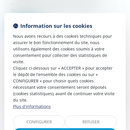
avantages économiques et financiers à
Monsieur Z, exploitant un débit de
boissons. K...
Information sur les cookies
Lire la suite
Nous avons recours à des cookies techniques pour
assurer le bon fonctionnement du site, nous
utilisons également des cookies soumis à votre
consentement pour collecter des statistiques de
visite.
Cliquez ci-dessous sur « ACCEPTER » pour accepter
le dépôt de l'ensemble des cookies ou sur «
CONFIGURER » pour choisir quels cookies
nécessitant votre consentement seront déposés
(cookies statistiques), avant de continuer votre visite
du site.
Plus d'informations
CONFIGURER
REFUSER